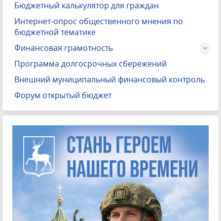
Бюджетный калькулятор для граждан
Интернет-опрос общественного мнения по
бюджетной тематике
Финансовая грамотность
Программа долгосрочных сбережений
Внешний муниципальный финансовый контроль
Форум открытый бюджет
Что такое «Бюдже
Бюджет
для
граждан
–
который
познакомит
населе
положениями
главного
фина
Дзержинска
–
городского
бюд
решения
городской
Думы
«О