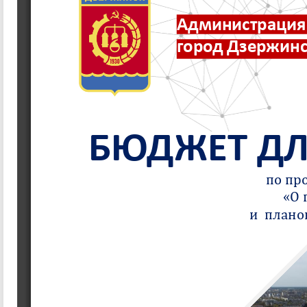
Администрация 
город Дзержин
БЮДЖЕТ ДЛ
по пр
«О 
и  плано