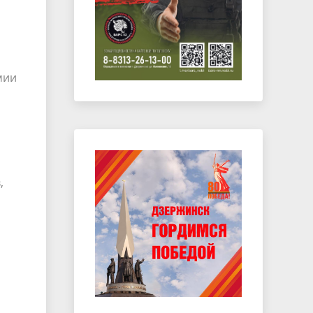
мии
,