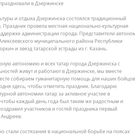
праздновали в Дзержинске
ультуры и отдыха Дзержинска состоялся традиционный
й. Праздник провела местная национально-культурная
оддержке администрации города. Представители автоно
 Алексеевского муниципального района Республики
ки» и звезд татарской эстрады из г. Казань.
ную автономию и всех татар города Дзержинска с
ностей живут и работают в Дзержинске, мы вместе
месте собираем гуманитарную помощь для наших бойцов
одня здесь, чтобы отметить праздник. Благодарю
урной автономии татар за активное участие в
чтобы каждый день года был таким же радостным и
поздравил участников и гостей праздника первый
 Андреев.
 стали состязания в национальной борьбе на поясах