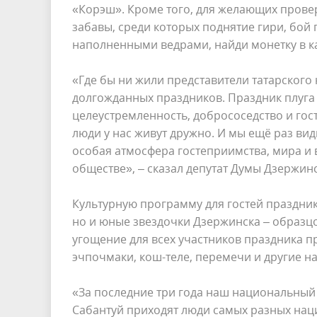
«Корэш». Кроме того, для желающих прове
забавы, среди которых поднятие гири, бой 
наполненными ведрами, найди монетку в кат
«Где бы ни жили представители татарского
долгожданных праздников. Праздник плуга 
целеустремленность, добрососедство и го
люди у нас живут дружно. И мы ещё раз вид
особая атмосфера гостеприимства, мира и
обществе», – сказал депутат Думы Дзержин
Культурную программу для гостей праздник
но и юные звездочки Дзержинска – образцо
угощение для всех участников праздника пр
эчпочмаки, кош-теле, перемечи и другие 
«За последние три года наш национальный 
Сабантуй приходят люди самых разных наци