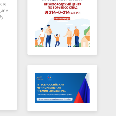
сте
циям
бу