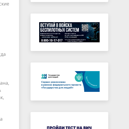
ские
гда
ана,
А
к,
на