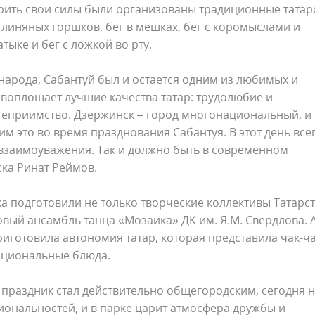
рить свои силы были организованы традиционные татар
глиняных горшков, бег в мешках, бег с коромыслами и
ыке и бег с ложкой во рту.
 народа, Сабантуй был и остается одним из любимых и
воплощает лучшие качества татар: трудолюбие и
степриимство. Дзержинск – город многонациональный, и
им это во время празднования Сабантуя. В этот день все
 взаимоуважения. Так и должно быть в современном
ска Ринат Реймов.
а подготовили не только творческие коллективы Татарст
вый ансамбль танца «Мозаика» ДК им. Я.М. Свердлова. 
иготовила автономия татар, которая представила чак-ча
национальные блюда.
праздник стал действительно общегородским, сегодня 
ональностей, и в парке царит атмосфера дружбы и