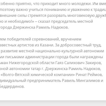
обенно приятно, что приходит много молодежи. Им вме
 поэтому важно учиться пониманию и уважению к тради
а внешние силы стремятся разорвать многовековую друж
о и необходимо!» – сказал председатель местной
города Дзержинска Рамиль Надюков.
ием победителей соревнований, вручением
вестных артистов из Казани. За добросовестный труд,
 развитие местной национально-культурной автономии
ыми письмами администрации города были награждены
ьман Нижегородской области Гаяз Салихович Закиров,
рной автономии татар г. Дзержинска Рамиль Надюков,
р «Волго-Вятской химической компании» Ринат Реймов,
индивидуальный предприниматель Равиль Мингалимов и
Беддердинов.