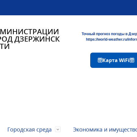
ДМИНИСТРАЦИИ
Точный прогноз погоды в Дзе
РОД ДЗЕРЖИНСК
https://world-weather.ru/info
ТИ
🛜Карта WiFi🛜
Городская среда
Экономика и имуществ