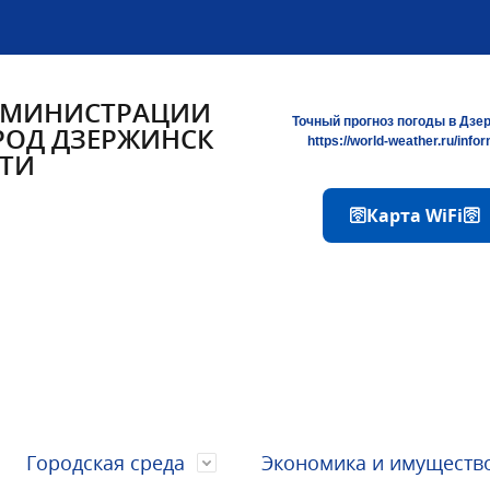
ДМИНИСТРАЦИИ
Точный прогноз погоды в Дзе
РОД ДЗЕРЖИНСК
https://world-weather.ru/info
ТИ
🛜Карта WiFi🛜
Городская среда
Экономика и имуществ