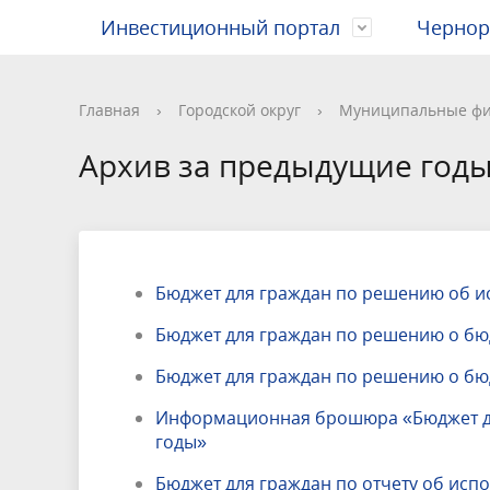
Инвестиционный портал
Чернор
Новости и события городского округа
Глава города
Коммунальное хозяйство
Экономика
Образование
Инвестиционный уполномоченный
Новости
Новости
Информа
Админист
Дороги и
Инвести
Здравоо
Инвести
Афиши
Програм
Главная
›
Городской округ
›
Муниципальные ф
меропри
Газета "Дзержинские ведомости"
Экология
Потребительский рынок
Спорт
Инфраструктура поддержки бизнеса
Партнеры
Телефон
Наружна
Жилищн
Подать з
Архив за предыдущие год
Муниципальные финансы
и инвесторов
Муницип
земельн
Муниципальное имущество
Всероссийская перепись населения
Муницип
Комисси
отноше
Поселки городского округа
Противо
несовер
Прокуратура информирует
Обработ
Бюджет для граждан по решению об и
Экопромышленный парк
Муницип
Бюджет для граждан по решению о бюд
стандарт
Бюджет для граждан по решению о бюд
Информационная брошюра «Бюджет дл
годы»
Бюджет для граждан по отчету об исп