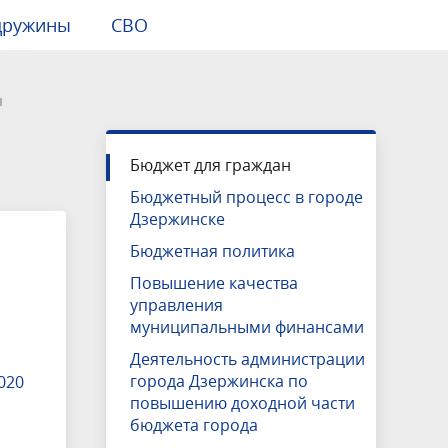
дружины
СВО
ы
Международное сотрудничество
Муниципальные правовые
Общественный транспорт
Малый и средний бизнес
Молодежь
ОЭЗ "Кулибин"
СМИ о нас
Единый стиль оформления
ы
документы
празднования Дня Города 2025
боты
Налоги
Гражданское общество
Инвестиционная карта
Бюджет для граждан
Дума города Дзержинска
Нижегородской области
ощь
Волонтерство
Бюджетный процесс в городе
йствия
ные
Муниципальная служба
Инвестиционная карта городского
Дзержинске
округа
Бюджетная политика
анды
Контактная информация
Повышение качества
управления
муниципальными финансами
Деятельность администрации
города Дзержинска по
020
повышению доходной части
бюджета города