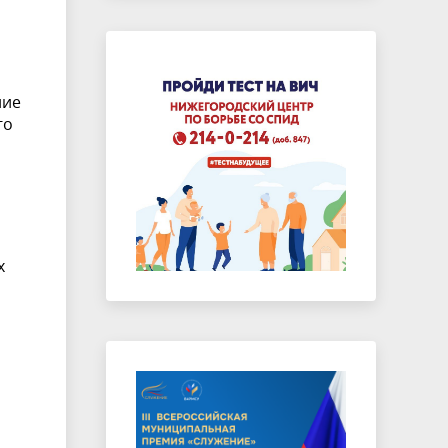
ние
го
х