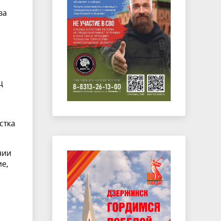
ва
ц
стка
нии
ие,