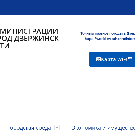
ДМИНИСТРАЦИИ
Точный прогноз погоды в Дзе
РОД ДЗЕРЖИНСК
https://world-weather.ru/info
ТИ
🛜Карта WiFi🛜
Городская среда
Экономика и имуществ