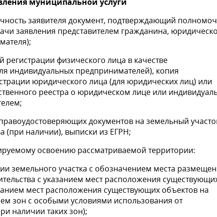
вления муниципальной услуги
ичность заявителя документ, подтверждающий полномо
одачи заявления представителем гражданина, юридическ
мателя);
й регистрации физического лица в качестве
ля индивидуальных предпринимателей), копия
истрации юридического лица (для юридических лиц) или
рственного реестра о юридическом лице или индивидуал
елем;
 правоудостоверяющих документов на земельный участо
тельства (при наличии), выписки из ЕГРН;
ируемому освоению рассматриваемой территории:
ии земельного участка с обозначением места размеще
тельства с указанием мест расположения существующи
азанием мест расположения существующих объектов на
ем зон с особыми условиями использования от
и наличии таких зон);