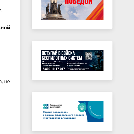
,
и,
ьной
та;
а, не