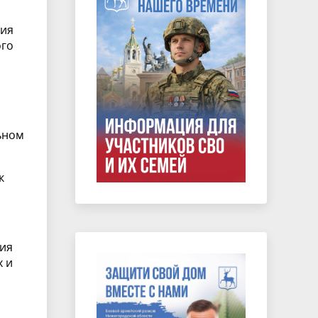
чия
ого
ьном
к
ния
х и