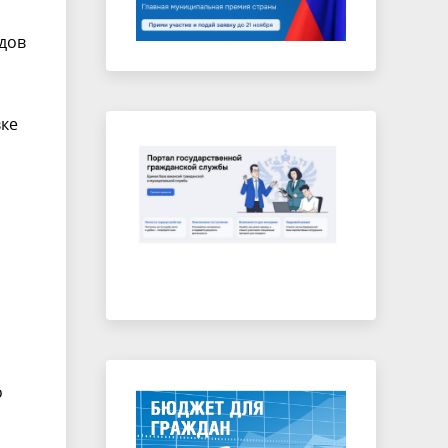
одов
вке
о