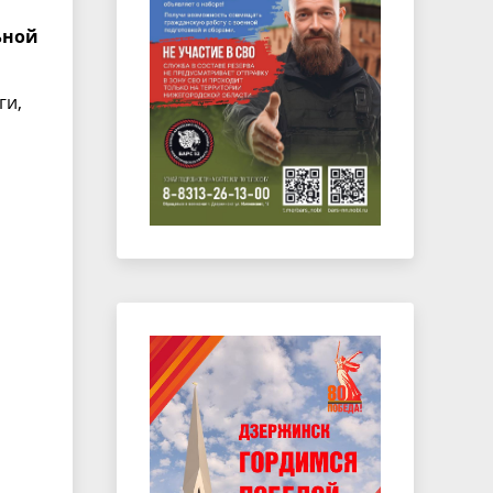
ьной
ги,