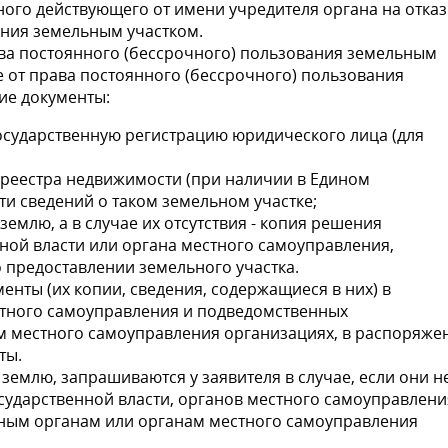
ого действующего от имени учредителя органа на отказ
ания земельным участком.
ва постоянного (бессрочного) пользования земельным
е от права постоянного (бессрочного) пользования
ие документы:
осударственную регистрацию юридического лица (для
 реестра недвижимости (при наличии в Едином
и сведений о таком земельном участке;
емлю, а в случае их отсутствия - копия решения
ной власти или органа местного самоуправления,
о предоставлении земельного участка.
нты (их копии, сведения, содержащиеся в них) в
стного самоуправления и подведомственных
м местного самоуправления организациях, в распоряже
ты.
землю, запрашиваются у заявителя в случае, если они н
сударственной власти, органов местного самоуправлени
ным органам или органам местного самоуправления