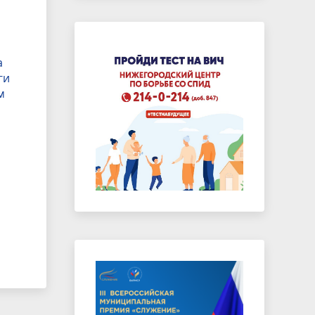
а
ги
м