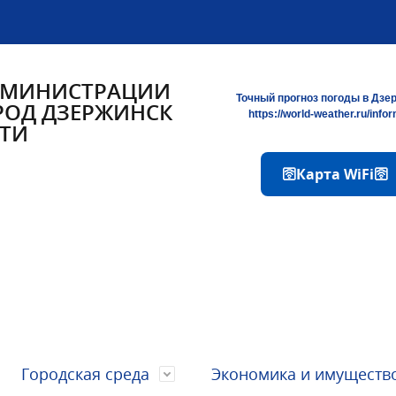
ДМИНИСТРАЦИИ
Точный прогноз погоды в Дзе
РОД ДЗЕРЖИНСК
https://world-weather.ru/info
ТИ
🛜Карта WiFi🛜
Городская среда
Экономика и имуществ