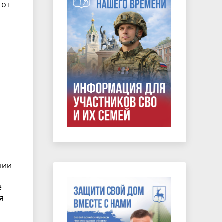
 от
нии
е
я