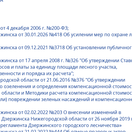
т 4 декабря 2006 г. №200-ФЗ;
жинска от 30.01.2026 №418 Об усилении мер по охране 
жинска от 09.12.2021 №3718 Об установлении публично
жинска от 17 апреля 2008 г. №326 "Об утверждении Став
сов и платы за единицу площади лесного участка,
енности и порядка их расчета";
одской области от 21.06.2016 №376 "Об утверждении
о озеленения и определения компенсационной стоимос
 области и Методики расчета компенсационной стоимос
(или) повреждении зеленых насаждений и компенсацион
жинска от 02.02.2022 №203 О внесении изменений в
Дзержинска Нижегородской области от 26 ноября 2019 
 регламента Дзержинского городского лесничества»
жинска от 21.02.2022 №444 Об отмене правовых актов