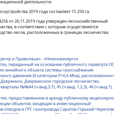
реационной деятельности.
оустройства 2019 года составляет 15 250 га.
56 от 26.11.2019 года утвержден лесохозяйственный
ества, в соответствии с которым осуществляется
одство лесов, расположенных в границах лесничества.
 Центр и Приволжье» - «Нижновэнерго»
сток, переданный на основании публичного сервитута О
ия линейного объекта системы газоснабжения
кого давления (II категории Р=0,6 Мпа), расположенног
д Дзержинск, Дзержинское городское лесничество,
арталы №№44 (ч.выд.3,7), 45 (ч.выд. 1,2,3), 46 (ч.выд.1),
стке, предоставленном в аренду публичному акционерн
укции объектов, входящих в инвестиционный
в-отводов и ГРС газопровода Саратов-Горький-Черепов