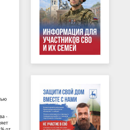
тью
а -
ляет
 % от