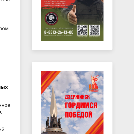
ером
ных
нное
,
ий