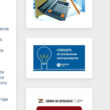
лесов
го
ок
ти
ти
ного
года