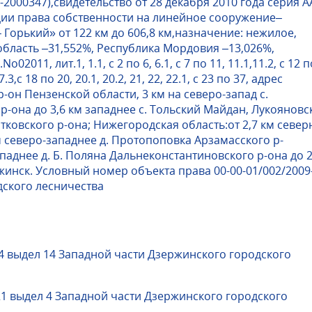
2000347),свидетельство от 28 декабря 2010 года серия А
ции права собственности на линейное сооружение–
Горький» от 122 км до 606,8 км,назначение: нежилое,
область –31,552%, Республика Мордовия –13,026%,
011, лит.1, 1.1, с 2 по 6, 6.1, с 7 по 11, 11.1,11.2, с 12 п
17.3,с 18 по 20, 20.1, 20.2, 21, 22, 22.1, с 23 по 37, адрес
-он Пензенской области, 3 км на северо-запад с.
р-она до 3,6 км западнее с. Тольский Майдан, Лукояновс
тковского р-она; Нижегородская область:от 2,7 км север
м северо-западнее д. Протопоповка Арзамасского р-
паднее д. Б. Поляна Дальнеконстантиновского р-она до 2
жинск. Условный номер объекта права 00-00-01/002/2009
дского лесничества
14 выдел 14 Западной части Дзержинского городского
21 выдел 4 Западной части Дзержинского городского