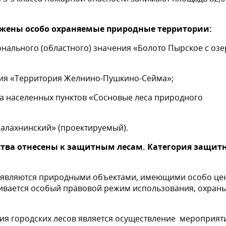
ожены особо охраняемые природные территории:
онального (областного) значения «Болото Пырское с оз
ния «Территория Желнино-Пушкино-Сейма»;
а населенных пунктов «Сосновые леса природного
Балахнинский» (проектируемый).
ства отнесены к защитным лесам. Категория защит
ые являются природными объектами, имеющими особо це
ливается особый правовой режим использования, охраны
я городских лесов является осуществление мероприят