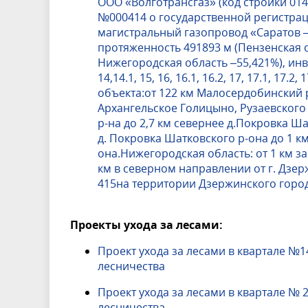
ООО «Волготрансгаз» (код стройки 014-
№000414 о государственной регистра
магистральный газопровод «Саратов – 
протяженность 491893 м (Пензенская 
Нижегородская область –55,421%), инв.No02
14,14.1, 15, 16, 16.1, 16.2, 17, 17.1, 17.2, 
объекта:от 122 км Малосердобинский р
Архангельское Голицыно, Рузаевского 
р-на до 2,7 км севернее д.Покровка Ша
д. Покровка Шатковского р-она до 1 к
она.Нижегородская область: от 1 км за
км в северном направлении от г. Дзер
415на территории Дзержинского горо
Проекты ухода за лесами:
П
роект ухода за лесами в квартале №
лесничества
Проект ухода за лесами в квартале № 
лесничества