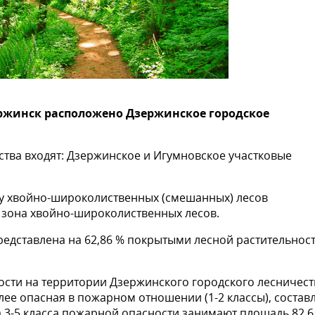
ержинск расположено Дзержинское городское
ства входят: Дзержинское и Игумновское участковые
ну хвойно-широколиственных (смешанных) лесов
 зона хвойно-широколиственных лесов.
редставлена на 62,86 % покрытыми лесной растительнос
сти на территории Дзержинского городского лесничеств
лее опасная в пожарном отношении (1-2 классы), состав
а 3-5 класса пожарной опасности занимают площадь 82,6