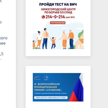
А
о
кого
нее
,5
-