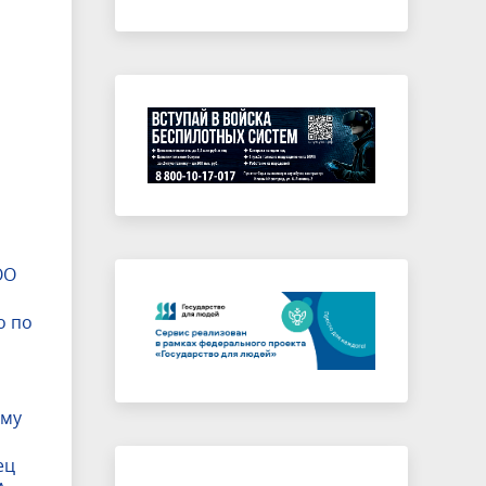
ОО
о по
ому
ец