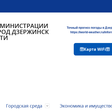
ДМИНИСТРАЦИИ
Точный прогноз погоды в Дзе
РОД ДЗЕРЖИНСК
https://world-weather.ru/info
ТИ
🛜Карта WiFi🛜
Городская среда
Экономика и имуществ