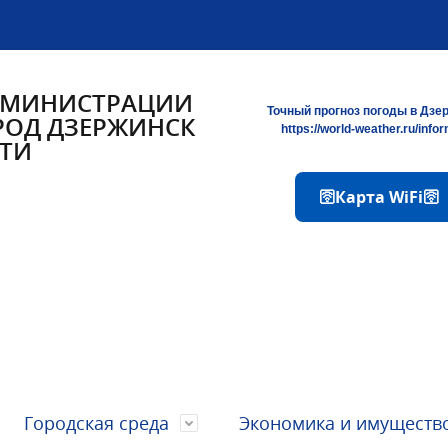
ДМИНИСТРАЦИИ
Точный прогноз погоды в Дзе
РОД ДЗЕРЖИНСК
https://world-weather.ru/info
ТИ
🛜Карта WiFi🛜
Городская среда
Экономика и имуществ